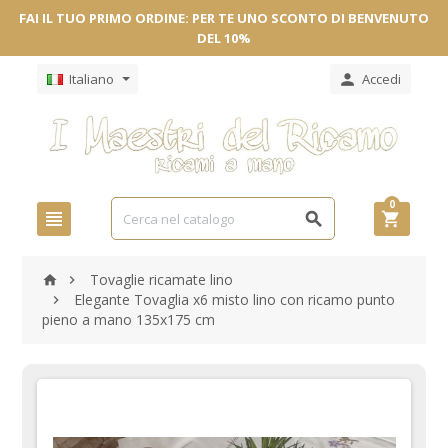
FAI IL TUO PRIMO ORDINE: PER TE UNO SCONTO DI BENVENUTO
DEL 10%
Italiano
Accedi

0



Tovaglie ricamate lino


Elegante Tovaglia x6 misto lino con ricamo punto

pieno a mano 135x175 cm