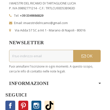
I MAESTRI DEL RICAMO DI TARTAGLIONE LUCIA
P. IVA 09892771214 - C.F.: TRTLCU93D53B963D
Tel:
+39 3349086829
Email: imaestridelricamo@gmail.com
Via Adda 57 SC a Int 1 - Marano di Napoli - 80016
NEWSLETTER
OK
Puoi annullare l'iscrizione in ogni momenti. A questo scopo,
cerca le info di contatto nelle note legali.
INFORMAZIONI
SEGUICI
Facebook
Pinterest
Instagram
TikTok