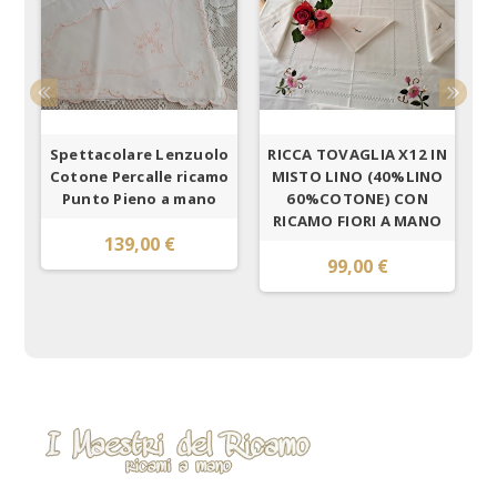
6
Spettacolare Lenzuolo
RICCA TOVAGLIA X12 IN
S
o
Cotone Percalle ricamo
MISTO LINO (40%LINO
i
o
Punto Pieno a mano
60%COTONE) CON
RICAMO FIORI A MANO
139,00 €
99,00 €