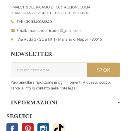
I MAESTRI DEL RICAMO DI TARTAGLIONE LUCIA
P. IVA 09892771214 - C.F.: TRTLCU93D53B963D
Tel:
+39 3349086829
Email: imaestridelricamo@gmail.com
Via Adda 57 SC a Int 1 - Marano di Napoli - 80016
NEWSLETTER
OK
Puoi annullare l'iscrizione in ogni momenti. A questo scopo,
cerca le info di contatto nelle note legali.
INFORMAZIONI
SEGUICI
Facebook
Pinterest
Instagram
TikTok