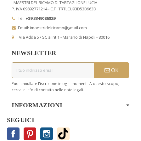
I MAESTRI DEL RICAMO DI TARTAGLIONE LUCIA
P. IVA 09892771214 - C.F.: TRTLCU93D53B963D
Tel:
+39 3349086829
Email: imaestridelricamo@gmail.com
Via Adda 57 SC a Int 1 - Marano di Napoli - 80016
NEWSLETTER
OK
Puoi annullare l'iscrizione in ogni momenti. A questo scopo,
cerca le info di contatto nelle note legali.
INFORMAZIONI
SEGUICI
Facebook
Pinterest
Instagram
TikTok