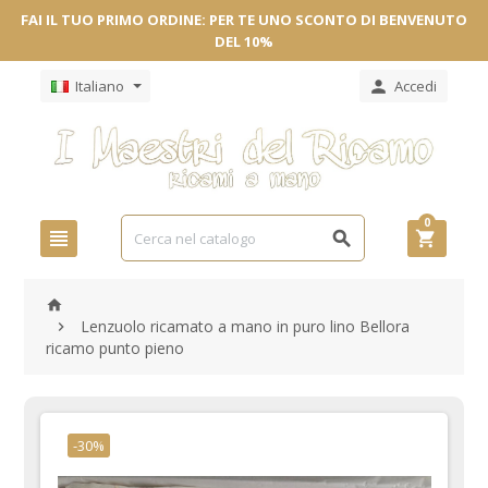
FAI IL TUO PRIMO ORDINE: PER TE UNO SCONTO DI BENVENUTO
DEL 10%
Italiano
Accedi

0




Lenzuolo ricamato a mano in puro lino Bellora

ricamo punto pieno
-30%