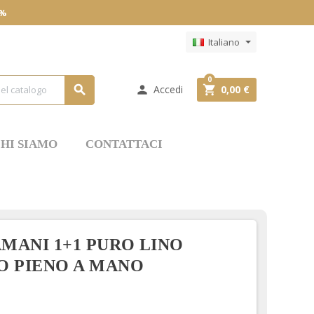
0%
Italiano
0
Accedi
0,00 €



HI SIAMO
CONTATTACI
MANI 1+1 PURO LINO
O PIENO A MANO