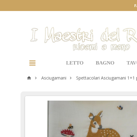
F

LETTO
BAGNO
TAV
Asciugamani
Spettacolari Asciugamani 1+1 


