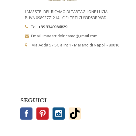
I MAESTRI DEL RICAMO DI TARTAGLIONE LUCIA
P. IVA 09892771214 - C.F.: TRTLCU93D53B963D
Tel:
+39 3349086829
Email: imaestridelricamo@gmail.com
Via Adda 57 SC a Int 1 - Marano di Napoli - 80016
SEGUICI
Facebook
Pinterest
Instagram
TikTok