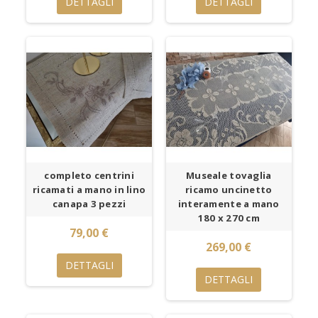
DETTAGLI
DETTAGLI
completo centrini
Museale tovaglia
ricamati a mano in lino
ricamo uncinetto
canapa 3 pezzi
interamente a mano
180 x 270 cm
79,00 €
269,00 €
DETTAGLI
DETTAGLI