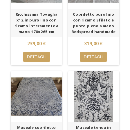
Ricchissima Tovaglia
Copriletto puro lino
x12 in puro lino con
con ricamo Sfilato e
ricamo interamente a
punto pieno a mano
mano 170x265 cm
Bedspread handmade
239,00 €
319,00 €
DETTAGLI
DETTAGLI
Museale copriletto
Museale tenda in