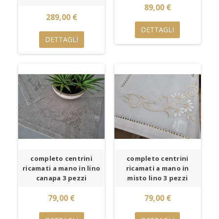
89,00 €
289,00 €
DETTAGLI
DETTAGLI
completo centrini
completo centrini
ricamati a mano in lino
ricamati a mano in
canapa 3 pezzi
misto lino 3 pezzi
79,00 €
79,00 €