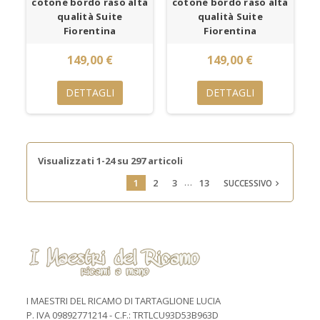
cotone bordo raso alta
cotone bordo raso alta
qualità Suite
qualità Suite
Fiorentina
Fiorentina
149,00 €
149,00 €
DETTAGLI
DETTAGLI
Visualizzati 1-24 su 297 articoli
…
1
2
3
13
SUCCESSIVO

I MAESTRI DEL RICAMO DI TARTAGLIONE LUCIA
P. IVA 09892771214 - C.F.: TRTLCU93D53B963D