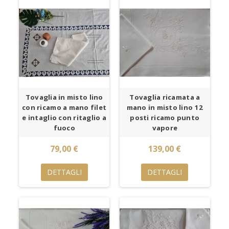
Tovaglia in misto lino
Tovaglia ricamata a
con ricamo a mano filet
mano in misto lino 12
e intaglio con ritaglio a
posti ricamo punto
fuoco
vapore
79,00 €
139,00 €
DETTAGLI
DETTAGLI