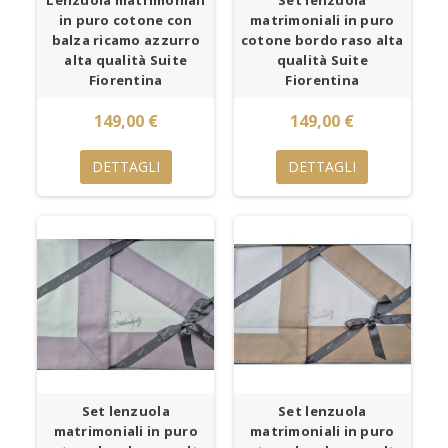
in puro cotone con
matrimoniali in puro
balza ricamo azzurro
cotone bordo raso alta
alta qualità Suite
qualità Suite
Fiorentina
Fiorentina
149,00 €
149,00 €
DETTAGLI
DETTAGLI
Set lenzuola
Set lenzuola
matrimoniali in puro
matrimoniali in puro