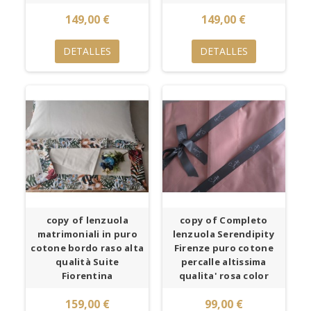
149,00 €
149,00 €
DETALLES
DETALLES
copy of lenzuola
copy of Completo
matrimoniali in puro
lenzuola Serendipity
cotone bordo raso alta
Firenze puro cotone
qualità Suite
percalle altissima
Fiorentina
qualita' rosa color
159,00 €
99,00 €