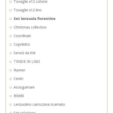
Tovaglie x12 cotone
Tovaglie x12 lino
Set lenzuola fiorentine
Christmas collection
Coordinati
Copriletto
Servizi da thè
TENDE IN LINO
Runner
Centri
Asciugamani
BIMBI
Lenzuolino carrozzina ricamato
Set colazione