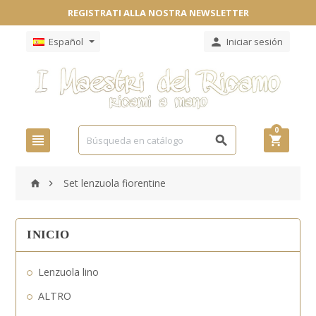
REGISTRATI ALLA NOSTRA NEWSLETTER
Español
Iniciar sesión

0



Set lenzuola fiorentine


INICIO
Lenzuola lino
ALTRO