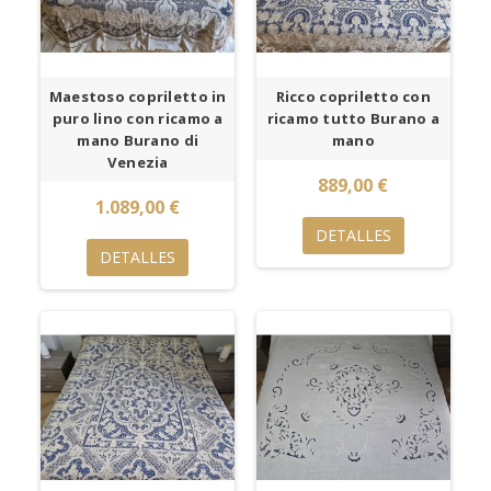
Maestoso copriletto in
Ricco copriletto con
puro lino con ricamo a
ricamo tutto Burano a
mano Burano di
mano
Venezia
889,00 €
1.089,00 €
DETALLES
DETALLES