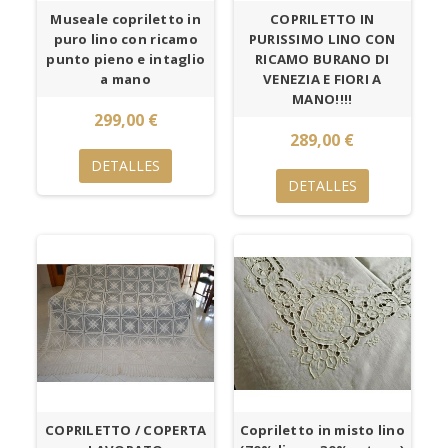
Museale copriletto in
COPRILETTO IN
puro lino con ricamo
PURISSIMO LINO CON
punto pieno e intaglio
RICAMO BURANO DI
a mano
VENEZIA E FIORI A
MANO!!!!
299,00 €
289,00 €
DETALLES
DETALLES
COPRILETTO / COPERTA
Copriletto in misto lino