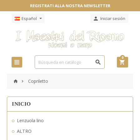
REGISTRATI ALLA NOSTRA NEWSLETTER
Español
Iniciar sesión

0



Copriletto


INICIO
Lenzuola lino
ALTRO