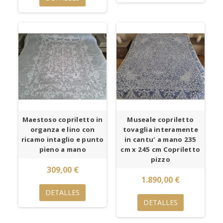
Maestoso copriletto in
Museale copriletto
organza e lino con
tovaglia interamente
ricamo intaglio e punto
in cantu' a mano 235
pieno a mano
cm x 245 cm Copriletto
pizzo
309,00 €
1.890,00 €
DETALLES
DETALLES