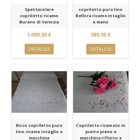
Spettacolare
copriletto puro lino
copriletto ricamo
Bellora ricamo intaglio
Burano di Venezia
a mano
1.089,00 €
389,00 €
DETALLES
DETALLES
Ricco copriletto puro
Copriletto ricamato in
lino ricamo intaglio a
punto pieno a
macchina
macchina rifinito a