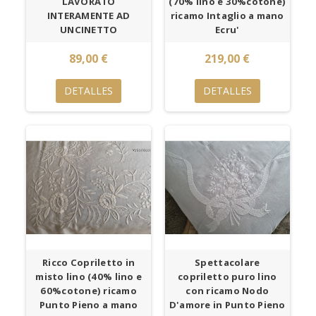
LAVORATO
(70% lino e 30%cotone)
INTERAMENTE AD
ricamo Intaglio a mano
UNCINETTO
Ecru'
89,00 €
219,00 €
DETALLES
DETALLES
Ricco Copriletto in
Spettacolare
misto lino (40% lino e
copriletto puro lino
60%cotone) ricamo
con ricamo Nodo
Punto Pieno a mano
D'amore in Punto Pieno