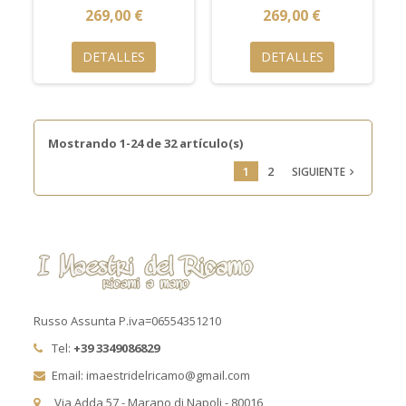
269,00 €
269,00 €
DETALLES
DETALLES
Mostrando 1-24 de 32 artículo(s)
1
2
SIGUIENTE

Russo Assunta P.iva=06554351210
Tel:
+39 3349086829
Email: imaestridelricamo@gmail.com
Via Adda 57 - Marano di Napoli - 80016