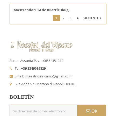
Mostrando 1-24 de 80 artículo(s)
1
2
3
4
SIGUIENTE

Russo Assunta P.iva=06554351210
Tel:
+39 3349086829
Email: imaestridelricamo@gmail.com
Via Adda 57 - Marano di Napoli - 80016
BOLETÍN
OK