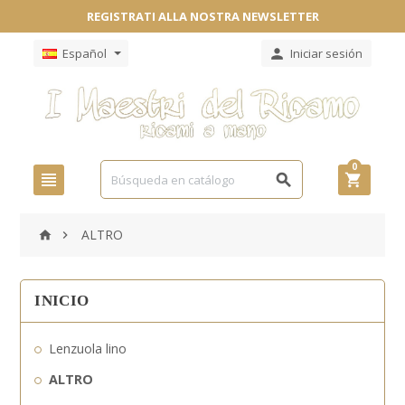
REGISTRATI ALLA NOSTRA NEWSLETTER
Español
Iniciar sesión

0



ALTRO


INICIO
Lenzuola lino
ALTRO